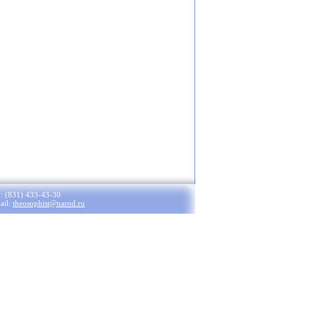
.: (831) 433-43-30
ail:
theosophist@narod.ru