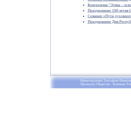
Конеренция “Этика – осно
Празднование 100-летия С
Семинар «Пути духовного
Празднование Дня Респуб
Нижегородское Теософско-Рерихов
Президент Общества - Клишина Тат