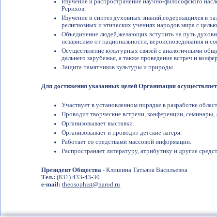
Изучение и распространение научно-философского насле
Рерихов.
Изучение и синтез духовных знаний,содержащихся в р
религиозных и этических учениях народов мира с целью
Объединение людей,желающих вступить на путь духовн
независимо от национальности, вероисповедования и с
Осуществление культурных связей с аналогичными обще
дальнего зарубежья, а также проведение встреч и конфе
Защита памятников культуры и природы.
Для достижения указанных целей Организация осуществляе
Участвует в установленном порядке в разработке обла
Проводит творческие встречи, конференции, семинары, 
Организовывает выставки.
Организовывает и проводит детские лагеря.
Работает со средствами массовой информации.
Распространяет литературу, атрибутику и другие сред
Президент Общества
- Клишина Татьяна Васильевна
Тел.:
(831) 433-43-30
e-mail:
theosophist@narod.ru