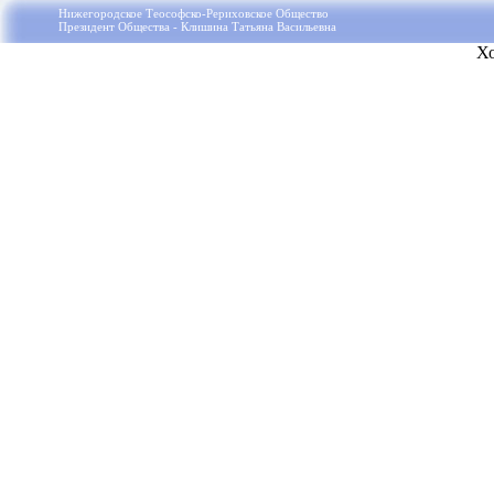
Нижегородское Теософско-Рериховское Общество
Президент Общества - Клишина Татьяна Васильевна
Х